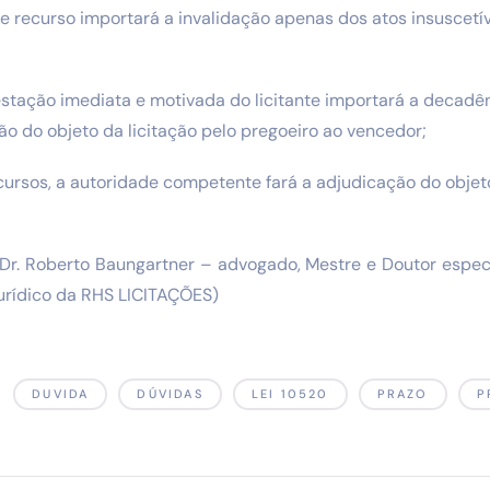
e recurso importará a invalidação apenas dos atos insuscetí
estação imediata e motivada do licitante importará a decadên
ão do objeto da licitação pelo pregoeiro ao vencedor;
cursos, a autoridade competente fará a adjudicação do objeto
 Dr. Roberto Baungartner – advogado, Mestre e Doutor especi
jurídico da RHS LICITAÇÕES)
DUVIDA
DÚVIDAS
LEI 10520
PRAZO
P