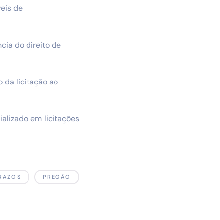
veis de
cia do direito de
 da licitação ao
alizado em licitações
RAZOS
PREGÃO