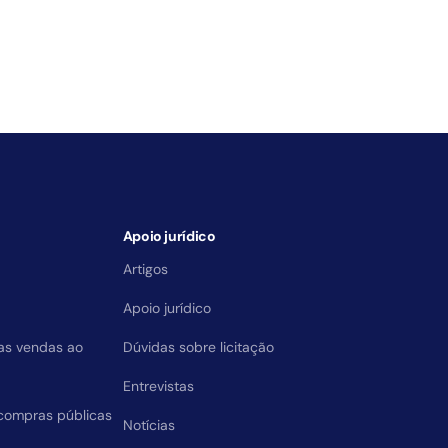
Apoio jurídico
Artigos
Apoio jurídico
das vendas ao
Dúvidas sobre licitação
Entrevistas
compras públicas
Notícias