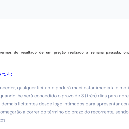
rermos do resultado de um pregão realizado a semana passada, onde
t. 4 :
encedor, qualquer licitante poderá manifestar imediata e mo
 quando lhe será concedido o prazo de 3 (três) dias para apr
s demais licitantes desde logo intimados para apresentar co
começarão a correr do término do prazo do recorrente, send
tos;