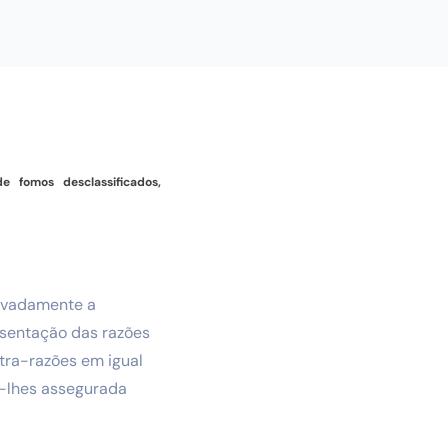
 fomos desclassificados,
tivadamente a
esentação das razões
ntra-razões em igual
o-lhes assegurada