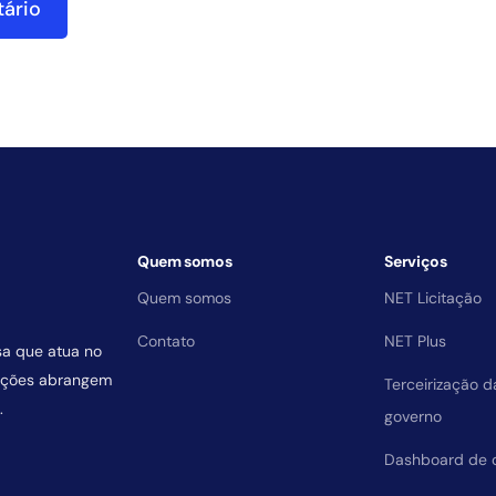
Quem somos
Serviços
Quem somos
NET Licitação
Contato
NET Plus
sa que atua no
uições abrangem
Terceirização 
.
governo
Dashboard de 