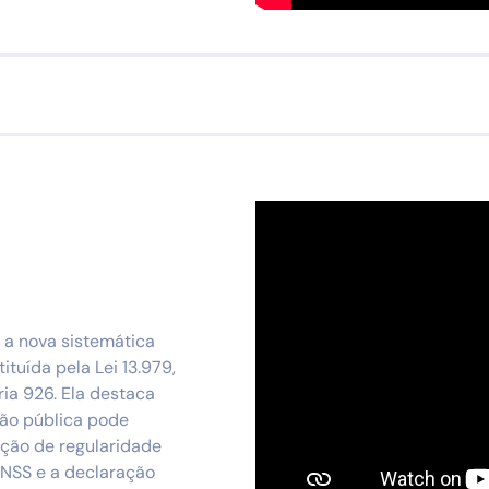
e a nova sistemática
tuída pela Lei 13.979,
ria 926. Ela destaca
ção pública pode
ção de regularidade
 INSS e a declaração