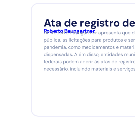
Ata de registro d
Roberto Baungartner
Dr. Roberto Baungartner apresenta que 
pública, as licitações para produtos e s
pandemia, como medicamentos e materiai
dispensadas. Além disso, entidades munic
federais podem aderir às atas de regist
necessário, incluindo materiais e serviço