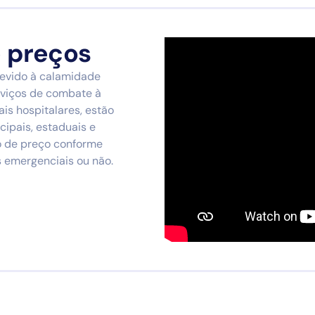
e preços
devido à calamidade
erviços de combate à
s hospitalares, estão
ipais, estaduais e
ro de preço conforme
s emergenciais ou não.