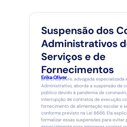
Suspensão dos C
Administrativos 
Serviços e de
Fornecimentos
Erika Oliver
Dra. Érica Livre, advogada especializada 
Administrativo, aborda a suspensão de 
público devido à pandemia de coronavír
interrupção de contratos de execução c
fornecimento de alimentação escolar e se
conforme previsto na Lei 8666. Ela expli
formalizar essas suspensões para evitar 
especialmente para empresas prontas pa