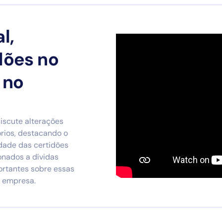
l,
dões no
 no
discute alterações
órios, destacando o
idade das certidões
onados a dívidas
portantes sobre essas
 empresa.