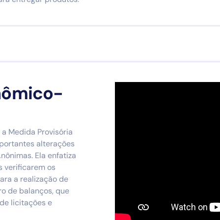
nômico-
e a Medida Provisória
portantes alterações
nônimas. Ela enfatiza
 verificarem os
ra a realização de
tro de balanços, que
e licitações e