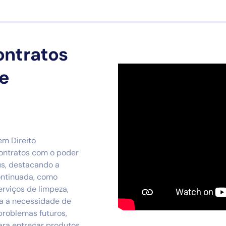
ontratos
de
em Direito
contratos com o poder
us, destacando a
ontinuada, como
rviços de limpeza,
ca a necessidade de
problemas futuros,
ra entregar produtos.