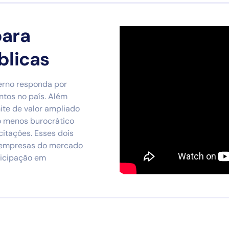
para
blicas
erno responda por
tos no país. Além
mite de valor ampliado
so menos burocrático
itações. Esses dois
 empresas do mercado
ticipação em