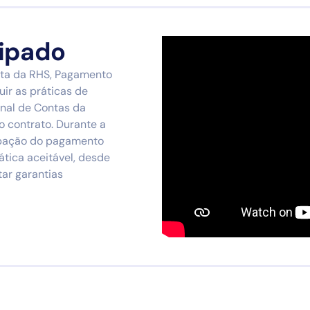
ipado
lta da RHS, Pagamento
ir as práticas de
nal de Contas da
o contrato. Durante a
ipação do pagamento
tica aceitável, desde
tar garantias