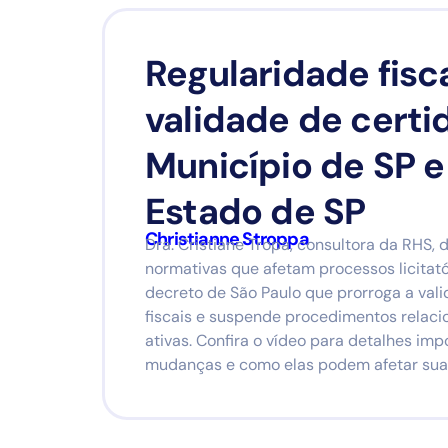
Regularidade fisca
validade de certi
Município de SP e
Estado de SP
Christianne Stroppa
Dra. Cristiane Tropa, consultora da RHS, 
normativas que afetam processos licitat
decreto de São Paulo que prorroga a val
fiscais e suspende procedimentos relaci
ativas. Confira o vídeo para detalhes im
mudanças e como elas podem afetar sua