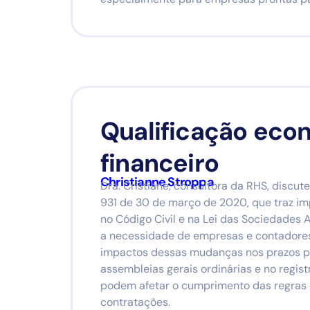
Qualificação eco
financeiro
Christianne Stroppa
Dra. Cristiane, consultora da RHS, discut
931 de 30 de março de 2020, que traz im
no Código Civil e na Lei das Sociedades A
a necessidade de empresas e contadores
impactos dessas mudanças nos prazos pa
assembleias gerais ordinárias e no regis
podem afetar o cumprimento das regras d
contratações.