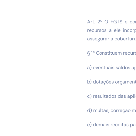
Art. 2º O FGTS é con
recursos a ele inco
assegurar a cobertura
§ 1º Constituem recur
a) eventuais saldos ap
b) dotações orçamentá
c) resultados das apl
d) multas, correção m
e) demais receitas pat