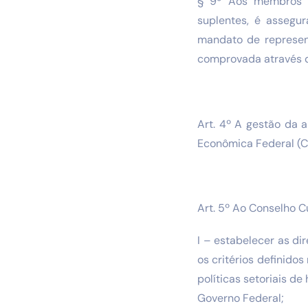
§ 9º Aos membros do
suplentes, é assegu
mandato de represen
comprovada através d
Art. 4º A gestão da 
Econômica Federal (C
Art. 5º Ao Conselho 
I – estabelecer as d
os critérios definido
políticas setoriais d
Governo Federal;