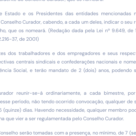
e Estado e os Presidentes das entidades mencionadas n
Conselho Curador, cabendo, a cada um deles, indicar o seu 
ho, que os nomeará. (Redação dada pela Lei nº 9.649, de
2.216-37, de 2001)
tes dos trabalhadores e dos empregadores e seus respect
ectivas centrais sindicais e confederações nacionais e nome
ência Social, e terão mandato de 2 (dois) anos, podendo
rador reunir-se-á ordinariamente, a cada bimestre, po
 esse período, não tendo ocorrido convocação, qualquer d
 15 (quinze) dias. Havendo necessidade, qualquer membro po
rma que vier a ser regulamentada pelo Conselho Curador.
Conselho serão tomadas com a presença, no mínimo, de 7 (s