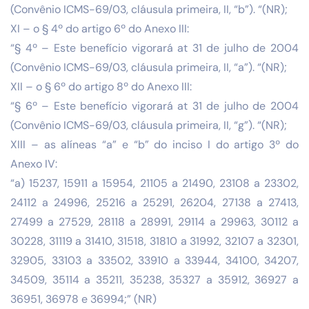
(Convênio ICMS-69/03, cláusula primeira, II, “b”). “(NR);
XI – o § 4º do artigo 6º do Anexo III:
“§ 4º – Este benefício vigorará at 31 de julho de 2004
(Convênio ICMS-69/03, cláusula primeira, II, “a”). “(NR);
XII – o § 6º do artigo 8º do Anexo III:
“§ 6º – Este benefício vigorará at 31 de julho de 2004
(Convênio ICMS-69/03, cláusula primeira, II, “g”). “(NR);
XIII – as alíneas “a” e “b” do inciso I do artigo 3º do
Anexo IV:
“a) 15237, 15911 a 15954, 21105 a 21490, 23108 a 23302,
24112 a 24996, 25216 a 25291, 26204, 27138 a 27413,
27499 a 27529, 28118 a 28991, 29114 a 29963, 30112 a
30228, 31119 a 31410, 31518, 31810 a 31992, 32107 a 32301,
32905, 33103 a 33502, 33910 a 33944, 34100, 34207,
34509, 35114 a 35211, 35238, 35327 a 35912, 36927 a
36951, 36978 e 36994;” (NR)