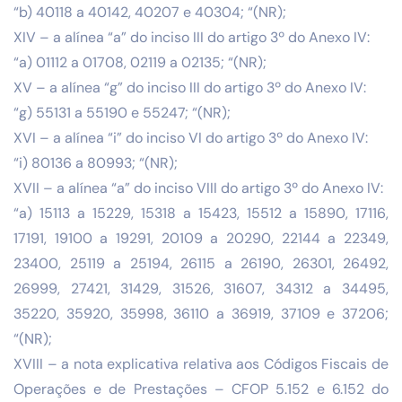
“b) 40118 a 40142, 40207 e 40304; “(NR);
XIV – a alínea “a” do inciso III do artigo 3º do Anexo IV:
“a) 01112 a 01708, 02119 a 02135; “(NR);
XV – a alínea “g” do inciso III do artigo 3º do Anexo IV:
“g) 55131 a 55190 e 55247; “(NR);
XVI – a alínea “i” do inciso VI do artigo 3º do Anexo IV:
“i) 80136 a 80993; “(NR);
XVII – a alínea “a” do inciso VIII do artigo 3º do Anexo IV:
“a) 15113 a 15229, 15318 a 15423, 15512 a 15890, 17116,
17191, 19100 a 19291, 20109 a 20290, 22144 a 22349,
23400, 25119 a 25194, 26115 a 26190, 26301, 26492,
26999, 27421, 31429, 31526, 31607, 34312 a 34495,
35220, 35920, 35998, 36110 a 36919, 37109 e 37206;
“(NR);
XVIII – a nota explicativa relativa aos Códigos Fiscais de
Operações e de Prestações – CFOP 5.152 e 6.152 do