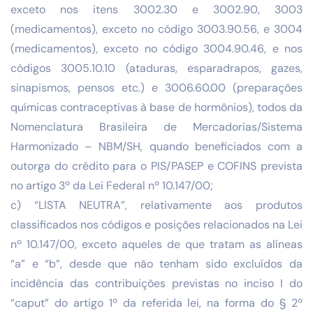
exceto nos itens 3002.30 e 3002.90, 3003
(medicamentos), exceto no código 3003.90.56, e 3004
(medicamentos), exceto no código 3004.90.46, e nos
códigos 3005.10.10 (ataduras, esparadrapos, gazes,
sinapismos, pensos etc.) e 3006.60.00 (preparações
químicas contraceptivas à base de hormônios), todos da
Nomenclatura Brasileira de Mercadorias/Sistema
Harmonizado – NBM/SH, quando beneficiados com a
outorga do crédito para o PIS/PASEP e COFINS prevista
no artigo 3º da Lei Federal nº 10.147/00;
c) “LISTA NEUTRA”, relativamente aos produtos
classificados nos códigos e posições relacionados na Lei
nº 10.147/00, exceto aqueles de que tratam as alíneas
“a” e “b”, desde que não tenham sido excluídos da
incidência das contribuições previstas no inciso I do
“caput” do artigo 1º da referida lei, na forma do § 2º