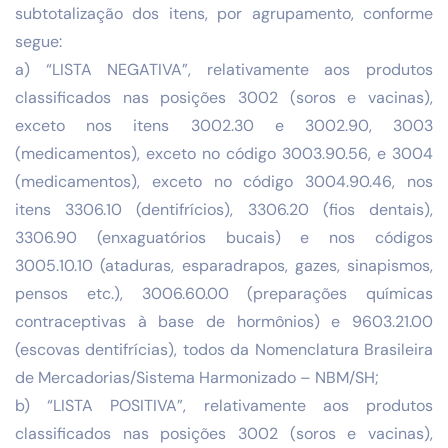
subtotalização dos itens, por agrupamento, conforme
segue:
a) “LISTA NEGATIVA”, relativamente aos produtos
classificados nas posições 3002 (soros e vacinas),
exceto nos itens 3002.30 e 3002.90, 3003
(medicamentos), exceto no código 3003.90.56, e 3004
(medicamentos), exceto no código 3004.90.46, nos
itens 3306.10 (dentifrícios), 3306.20 (fios dentais),
3306.90 (enxaguatórios bucais) e nos códigos
3005.10.10 (ataduras, esparadrapos, gazes, sinapismos,
pensos etc.), 3006.60.00 (preparações químicas
contraceptivas à base de hormônios) e 9603.21.00
(escovas dentifrícias), todos da Nomenclatura Brasileira
de Mercadorias/Sistema Harmonizado – NBM/SH;
b) “LISTA POSITIVA”, relativamente aos produtos
classificados nas posições 3002 (soros e vacinas),