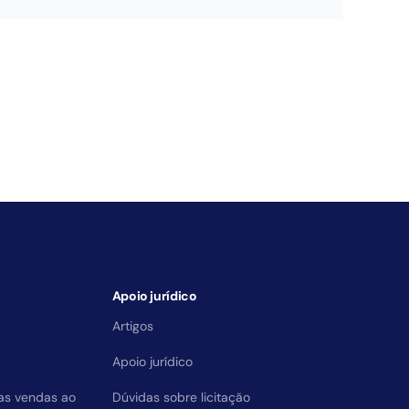
Apoio jurídico
Artigos
Apoio jurídico
das vendas ao
Dúvidas sobre licitação