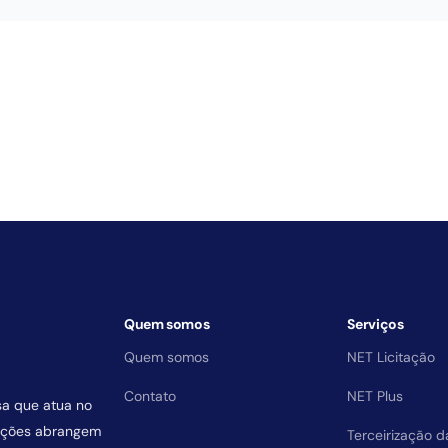
Quem somos
Serviços
Quem somos
NET Licitação
Contato
NET Plus
sa que atua no
uições abrangem
Terceirização 