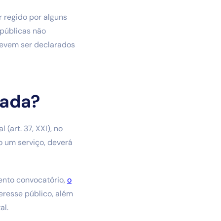
 regido por alguns
 públicas não
devem ser declarados
zada?
(art. 37, XXI), no
o um serviço, deverá
ento convocatório,
o
eresse público, além
al.