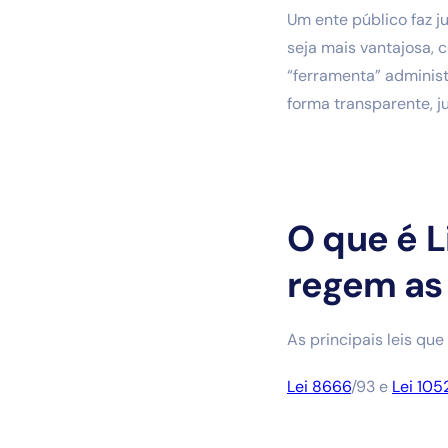
Um ente público faz 
seja mais vantajosa, 
“ferramenta” administr
forma transparente, j
O que é L
regem as 
As principais leis que
Lei 8666
/93 e
Lei 105