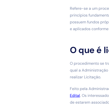
Refere-se a um proced
princípios fundamenta
possuem fundos própr
e aplicados conforme 
O que é l
O procedimento se tra
qual a Administração
realizar Licitação.
Feito pela Administr
Edital
. Os interessad
de estarem associados