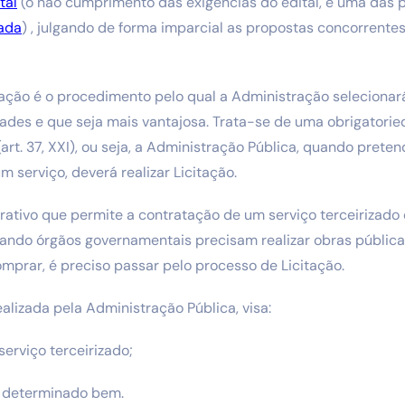
tal
(o não cumprimento das exigências do edital, é uma das p
sada
) , julgando de forma imparcial as propostas concorrentes.
ação é o procedimento pelo qual a Administração selecionar
ades e que seja mais vantajosa. Trata-se de uma obrigatori
art. 37, XXI), ou seja, a Administração Pública, quando prete
 serviço, deverá realizar Licitação.
rativo que permite a contratação de um serviço terceirizado
ndo órgãos governamentais precisam realizar obras pública
omprar, é preciso passar pelo processo de Licitação.
realizada pela Administração Pública, visa:
erviço terceirizado;
m determinado bem.