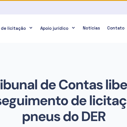
Notícias
Contato
 de licitação
Apoio jurídico
ibunal de Contas lib
eguimento de licita
pneus do DER