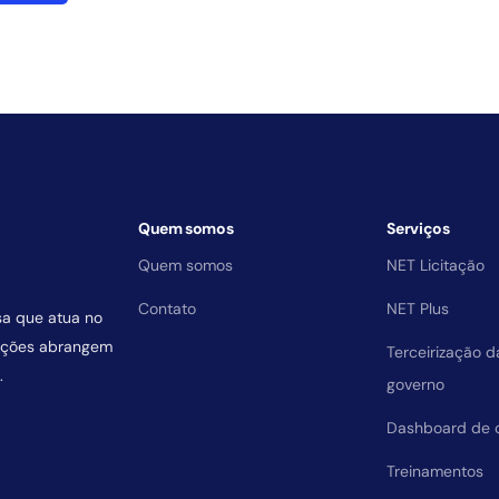
Quem somos
Serviços
Quem somos
NET Licitação
Contato
NET Plus
sa que atua no
uições abrangem
Terceirização 
.
governo
Dashboard de 
Treinamentos