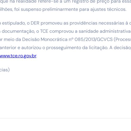
, que na realidade refere-se a um registro de preço para essa
lhões, foi suspenso preliminarmente para ajustes técnicos.
 estipulado, o DER promoveu as providências necessárias à c
a documentação, o TCE comprovou a sanidade administrativa d
por meio da Decisão Monocrática nº 085/2013/GCVCS (Proces
nterior e autorizou o prosseguimento da licitação. A decisão,
www.tce.ro.gov.br
.
cias)