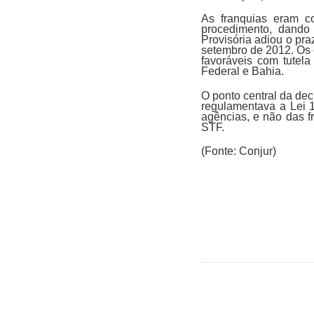
As franquias eram c
procedimento, dando
Provisória adiou o pr
setembro de 2012. Os c
favoráveis com tutela
Federal e Bahia.
O ponto central da dec
regulamentava a Lei 1
agências, e não das f
STF.
(Fonte: Conjur)