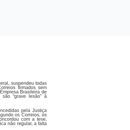
eral, suspendeu todas
Correios firmados sem
 Empresa Brasileira de
s são “grave lesão” à
ncedidas pela Justiça
egundo os Correios, os
oncordou com a tese,
a não regular, a falta