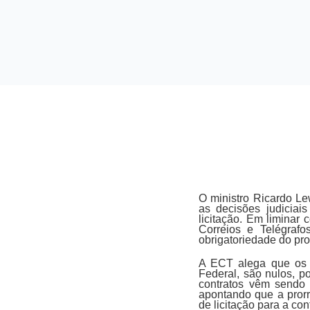
O ministro Ricardo L
as decisões judiciai
licitação. Em liminar
Correios e Telégrafo
obrigatoriedade do pro
A ECT alega que os c
Federal, são nulos, p
contratos vêm sendo
apontando que a prorr
de licitação para a con