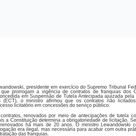
ewandowski, presidente em exercício do Supremo Tribunal Fed
s que prorrogam a vigência de contratos de franquias dos 
 concedida em Suspensão de Tutela Antecipada ajuizada pela
s (ECT), o ministro afirmou que os contratos não licitado
cesso licitatório em concessões do serviço público.
ontratos, renovados por meio de antecipações de tutela co
ois a Constituição determina a obrigatoriedade de licitação. S
 renovados há mais de 20 anos. O ministro Lewandowski c
ogação era ilegal, mas necessária para acabar com outra prátic
tratação das franquias.