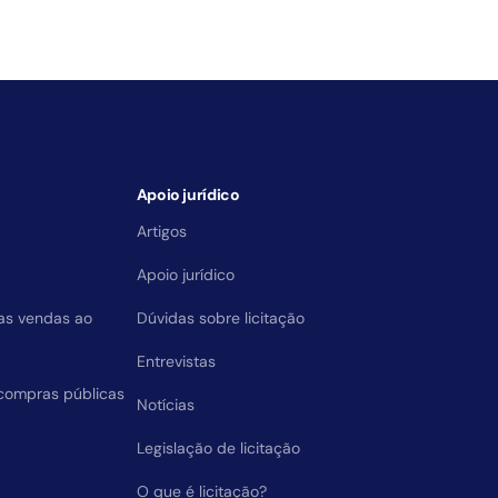
Apoio jurídico
Artigos
Apoio jurídico
das vendas ao
Dúvidas sobre licitação
Entrevistas
compras públicas
Notícias
Legislação de licitação
O que é licitação?