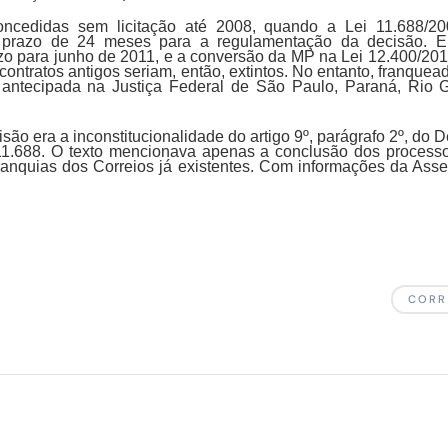
oncedidas sem licitação até 2008, quando a Lei 11.688/20
 prazo de 24 meses para a regulamentação da decisão.
azo para junho de 2011, e a conversão da MP na Lei 12.400/2011
ontratos antigos seriam, então, extintos. No entanto, franque
 antecipada na Justiça Federal de São Paulo, Paraná, Rio G
isão era a inconstitucionalidade do artigo 9º, parágrafo 2º, do 
1.688. O texto mencionava apenas a conclusão dos processos
ranquias dos Correios já existentes. Com informações da Ass
CORR