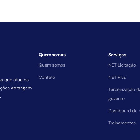
Quem somos
Serviços
Quem somos
NET Licitação
Contato
NET Plus
sa que atua no
uições abrangem
Terceirização 
.
governo
Dashboard de 
Treinamentos