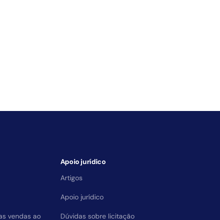
Apoio jurídico
Artigos
Apoio jurídico
das vendas ao
Dúvidas sobre licitação