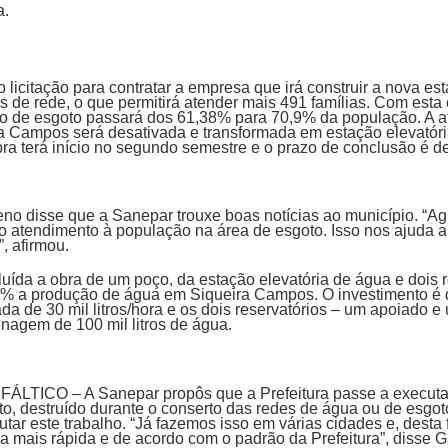
a.
 licitação para contratar a empresa que irá construir a nova es
s de rede, o que permitirá atender mais 491 famílias. Com esta
to de esgoto passará dos 61,38% para 70,9% da população. A a
a Campos será desativada e transformada em estação elevatóri
bra terá início no segundo semestre e o prazo de conclusão é 
eno disse que a Sanepar trouxe boas notícias ao município. “A
o atendimento à população na área de esgoto. Isso nos ajuda a
, afirmou.
uída a obra de um poço, da estação elevatória de água e dois r
% a produção de água em Siqueira Campos. O investimento é d
a de 30 mil litros/hora e os dois reservatórios – um apoiado e
agem de 100 mil litros de água.
CO – A Sanepar propôs que a Prefeitura passe a executar 
o, destruído durante o conserto das redes de água ou de esgoto
ar este trabalho. “Já fazemos isso em várias cidades e, desta 
ma mais rápida e de acordo com o padrão da Prefeitura”, disse 