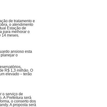
tação de tratamento e
 obra, o atendimento
tual Estação de
a para melhorar o
de 14 meses.
guardo ansioso esta
 planejar o
eservatórios,
e R$ 1,3 milhão. O
 um elevado – terão
o serviço de
. A Prefeitura será
forma, o conserto dos
Gandy. A proposta será