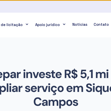
Notícias
Contato
 de licitação
Apoio jurídico
par investe R$ 5,1 mi
liar serviço em Siqu
Campos