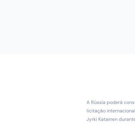
A Rússia poderá const
licitação internacion
Jyrki Katainen durant