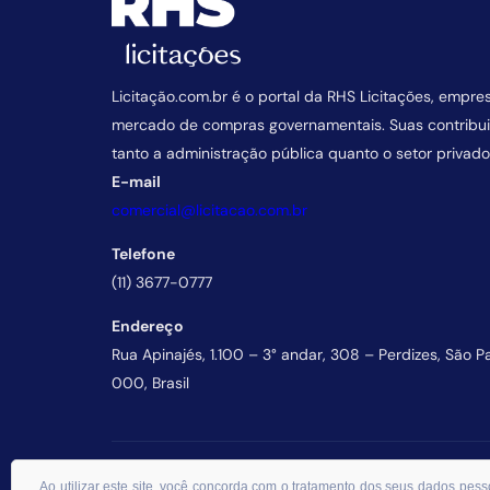
Licitação.com.br é o portal da RHS Licitações, empre
mercado de compras governamentais. Suas contrib
tanto a administração pública quanto o setor privado
E-mail
comercial@licitacao.com.br
Telefone
(11) 3677-0777
Endereço
Rua Apinajés, 1.100 – 3° andar, 308 – Perdizes, São P
000, Brasil
© 2026 RHS Licitações. Todos os direitos reservados.
Ao utilizar este site, você concorda com o tratamento dos seus dados p