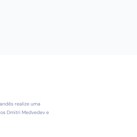
landês realize uma
tros Dmitri Medvedev e