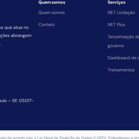
Quem somos
Serviços
Quem somos
NET Licitação
Contato
NET Plus
sa que atua no
uições abrangem
Terceirização 
.
governo
Dashboard de 
Treinamentos
aulo – SP, 05017-
essoais de acordo com a Lei Geral de Proteção de Dados (LGPD). Entendemos e r