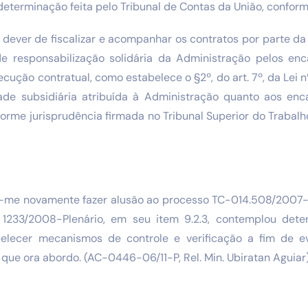
eterminação feita pelo Tribunal de Contas da União, conform
 dever de fiscalizar e acompanhar os contratos por parte da
de responsabilização solidária da Administração pelos enc
ecução contratual, como estabelece o §2º, do art. 7º, da Lei
ade subsidiária atribuída à Administração quanto aos enca
orme jurisprudência firmada no Tribunal Superior do Trabal
to-me novamente fazer alusão ao processo TC-014.508/2007-5
 1233/2008-Plenário, em seu item 9.2.3, contemplou det
elecer mecanismos de controle e verificação a fim de ev
que ora abordo. (AC-0446-06/11-P, Rel. Min. Ubiratan Aguiar)