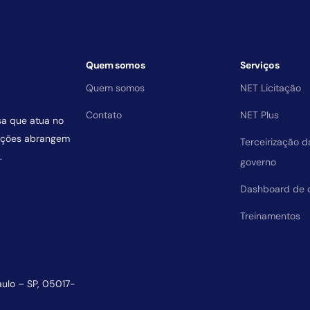
Quem somos
Serviços
Quem somos
NET Licitação
Contato
NET Plus
sa que atua no
uições abrangem
Terceirização 
.
governo
Dashboard de 
Treinamentos
aulo – SP, 05017-