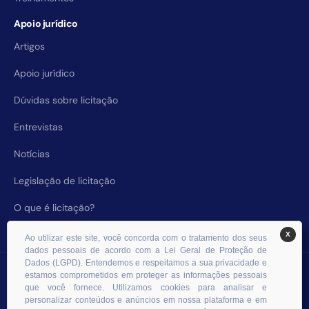
Apoio jurídico
Artigos
Apoio jurídico
Dúvidas sobre licitação
Entrevistas
Notícias
Legislação de licitação
O que é licitação?
X
Ao utilizar este site, você concorda com o tratamento dos seus
dados pessoais de acordo com a Lei Geral de Proteção de
Dados (LGPD). Entendemos e respeitamos a sua privacidade e
© 2026 RHS Licitações. Todos os direitos reservados.
estamos comprometidos em proteger as informações pessoais
que você fornece. Utilizamos cookies para analisar e
personalizar conteúdos e anúncios em nossa plataforma e em