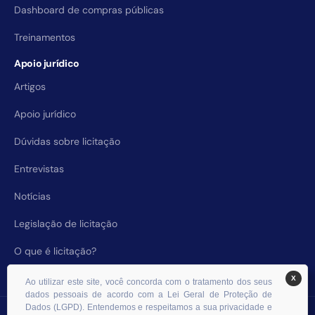
Dashboard de compras públicas
Treinamentos
Apoio jurídico
Artigos
Apoio jurídico
Dúvidas sobre licitação
Entrevistas
Notícias
Legislação de licitação
O que é licitação?
X
Ao utilizar este site, você concorda com o tratamento dos seus
dados pessoais de acordo com a Lei Geral de Proteção de
Dados (LGPD). Entendemos e respeitamos a sua privacidade e
© 2026 RHS Licitações. Todos os direitos reservados.