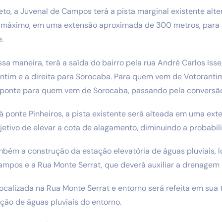
to, a Juvenal de Campos terá a pista marginal existente alt
o máximo, em uma extensão aproximada de 300 metros, para
.
essa maneira, terá a saída do bairro pela rua André Carlos Is
tim e a direita para Sorocaba. Para quem vem de Votorantim
na ponte para quem vem de Sorocaba, passando pela conversã
à ponte Pinheiros, a pista existente será alteada em uma ex
etivo de elevar a cota de alagamento, diminuindo a probabi
ém a construção da estação elevatória de águas pluviais, l
mpos e a Rua Monte Serrat, que deverá auxiliar a drenagem 
calizada na Rua Monte Serrat e entorno será refeita em sua 
ão de águas pluviais do entorno.