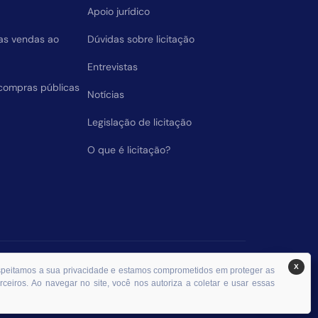
Apoio jurídico
das vendas ao
Dúvidas sobre licitação
Entrevistas
compras públicas
Notícias
Legislação de licitação
O que é licitação?
X
espeitamos a sua privacidade e estamos comprometidos em proteger as
ceiros. Ao navegar no site, você nos autoriza a coletar e usar essas