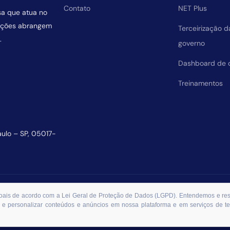
Contato
NET Plus
sa que atua no
uições abrangem
Terceirização 
.
governo
Dashboard de 
Treinamentos
aulo – SP, 05017-
essoais de acordo com a Lei Geral de Proteção de Dados (LGPD). Entendemos e r
 e personalizar conteúdos e anúncios em nossa plataforma e em serviços de ter