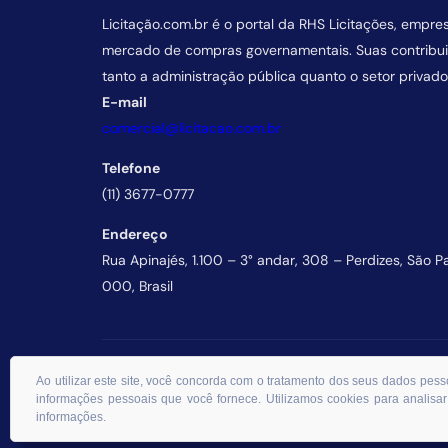
Licitação.com.br é o portal da RHS Licitações, empre
mercado de compras governamentais. Suas contrib
tanto a administração pública quanto o setor privado
E-mail
comercial@licitacao.com.br
Telefone
(11) 3677-0777
Endereço
Rua Apinajés, 1.100 – 3° andar, 308 – Perdizes, São P
000, Brasil
© 2026 RHS Licitações. Todos os direitos reservados.
Ao utilizar este site, você concorda com o tratamento dos seus dados p
informações pessoais que você fornece. Utilizamos cookies para analisar
informações.