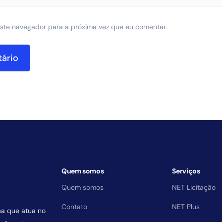
ste navegador para a próxima vez que eu comentar.
Quem somos
Serviços
Quem somos
NET Licitação
Contato
NET Plus
sa que atua no