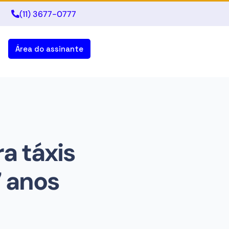
(11) 3677-0777
Área do assinante
ra táxis
 anos