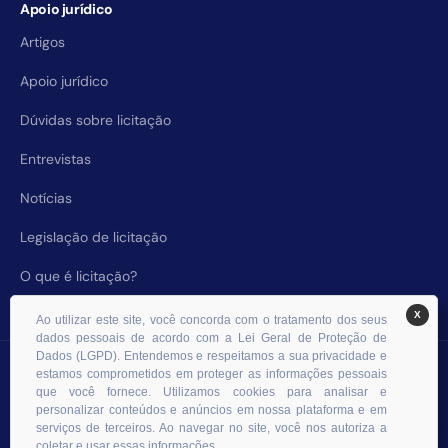
Apoio jurídico
Artigos
Apoio jurídico
Dúvidas sobre licitação
Entrevistas
Notícias
Legislação de licitação
O que é licitação?
X
Ao utilizar este site, você concorda com o tratamento dos seus
dados pessoais de acordo com a Lei Geral de Proteção de
Dados (LGPD). Entendemos e respeitamos a sua privacidade e
© 2026 RHS Licitações. Todos os direitos reservados.
estamos comprometidos em proteger as informações pessoais
que você fornece. Utilizamos cookies para analisar e
personalizar conteúdos e anúncios em nossa plataforma e em
serviços de terceiros. Ao navegar no site, você nos autoriza a
coletar e usar essas informações.