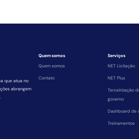
Quem somos
Serviços
Quem somos
NET Licitação
Contato
NET Plus
sa que atua no
uições abrangem
Terceirização 
.
governo
Dashboard de 
Treinamentos