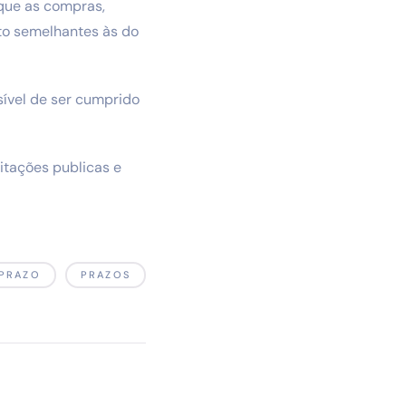
e que as compras,
to semelhantes às do
sível de ser cumprido
itações publicas e
PRAZO
PRAZOS