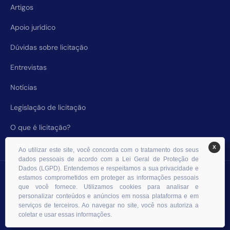
Artigos
Apoio jurídico
Dúvidas sobre licitação
Entrevistas
Notícias
Legislação de licitação
O que é licitação?
X
Ao utilizar este site, você concorda com o tratamento dos seus
dados pessoais de acordo com a Lei Geral de Proteção de
Dados (LGPD). Entendemos e respeitamos a sua privacidade e
© 2026 RHS Licitações. Todos os direitos reservados.
estamos comprometidos em proteger as informações pessoais
que você fornece. Utilizamos cookies para analisar e
personalizar conteúdos e anúncios em nossa plataforma e em
serviços de terceiros. Ao navegar no site, você nos autoriza a
coletar e usar essas informações.