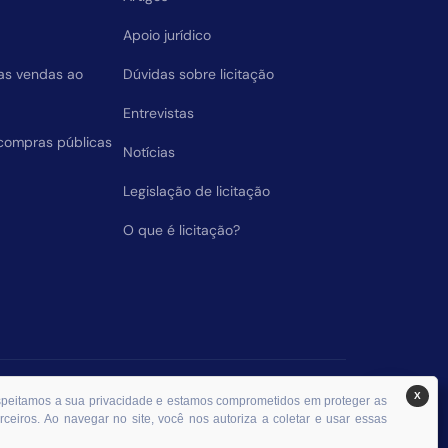
Apoio jurídico
das vendas ao
Dúvidas sobre licitação
Entrevistas
compras públicas
Notícias
Legislação de licitação
O que é licitação?
X
espeitamos a sua privacidade e estamos comprometidos em proteger as
ceiros. Ao navegar no site, você nos autoriza a coletar e usar essas