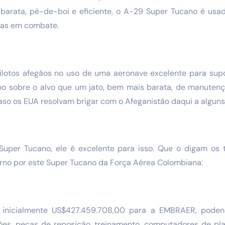
, barata, pé-de-boi e eficiente, o A-29 Super Tucano é usad
oras em combate.
 pilotos afegãos no uso de uma aeronave excelente para supo
o sobre o alvo que um jato, bem mais barata, de manutenç
so os EUA resolvam brigar com o Afeganistão daqui a alguns
Super Tucano, ele é excelente para isso. Que o digam os 
rno por este Super Tucano da Força Aérea Colombiana:
 inicialmente US$427.459.708,00 para a EMBRAER, pode
viões, peças de reposição, treinamento, computadores de p