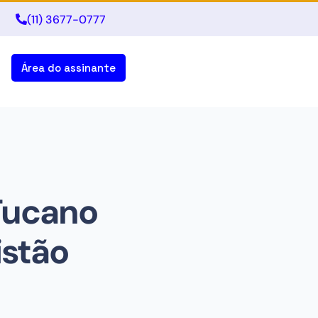
(11) 3677-0777
Área do assinante
Tucano
istão