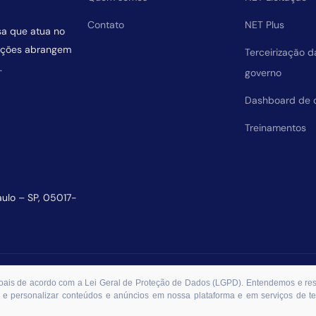
Contato
NET Plus
sa que atua no
uições abrangem
Terceirização 
.
governo
Dashboard de 
Treinamentos
aulo – SP, 05017-
essoais de acordo com a Lei Geral de Proteção de Dados (LGPD). Entendemos e r
 e personalizar conteúdos e anúncios em nossa plataforma e em serviços de ter