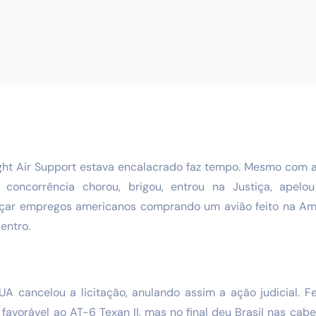
ght Air Support estava encalacrado faz tempo. Mesmo com 
a concorrência chorou, brigou, entrou na Justiça, apelou
ar empregos americanos comprando um avião feito na Amé
dentro.
A cancelou a licitação, anulando assim a ação judicial. Fe
favorável ao AT-6 Texan II, mas no final deu Brasil nas ca