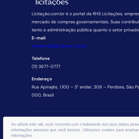
Licitação.com.br é o portal da RHS Licitações, empre
mercado de compras governamentais. Suas contrib
tanto a administração pública quanto o setor privado
E-mail
comercial@licitacao.com.br
Telefone
(11) 3677-0777
Endereço
Rua Apinajés, 1.100 – 3° andar, 308 – Perdizes, São P
000, Brasil
© 2026 RHS Licitações. Todos os direitos reservados.
Ao utilizar este site, você concorda com o tratamento dos seus dados p
informações pessoais que você fornece. Utilizamos cookies para analisar
informações.