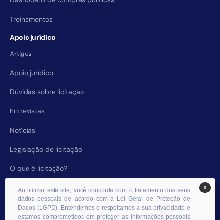
Dashboard de compras públicas
Treinamentos
Apoio jurídico
Artigos
Apoio jurídico
Dúvidas sobre licitação
Entrevistas
Notícias
Legislação de licitação
O que é licitação?
X
Ao utilizar este site, você concorda com o tratamento dos seus
dados pessoais de acordo com a Lei Geral de Proteção de
Dados (LGPD). Entendemos e respeitamos a sua privacidade e
© 2026 RHS Licitações. Todos os direitos reservados.
estamos comprometidos em proteger as informações pessoais