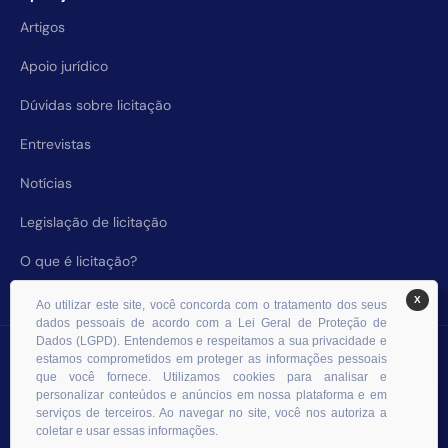
Artigos
Apoio jurídico
Dúvidas sobre licitação
Entrevistas
Notícias
Legislação de licitação
O que é licitação?
X
Ao utilizar este site, você concorda com o tratamento dos seus
dados pessoais de acordo com a Lei Geral de Proteção de
Dados (LGPD). Entendemos e respeitamos a sua privacidade e
© 2026 RHS Licitações. Todos os direitos reservados.
estamos comprometidos em proteger as informações pessoais
que você fornece. Utilizamos cookies para analisar e
personalizar conteúdos e anúncios em nossa plataforma e em
serviços de terceiros. Ao navegar no site, você nos autoriza a
coletar e usar essas informações.