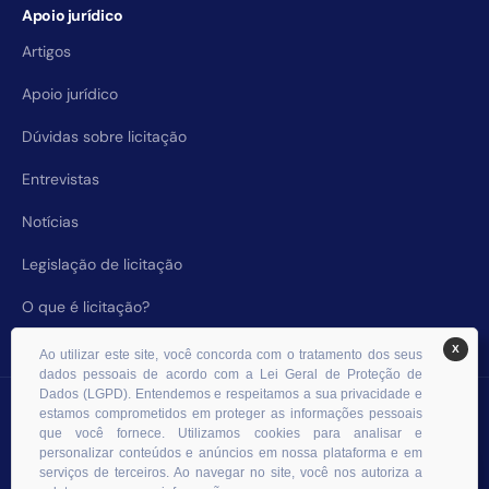
Apoio jurídico
Artigos
Apoio jurídico
Dúvidas sobre licitação
Entrevistas
Notícias
Legislação de licitação
O que é licitação?
X
Ao utilizar este site, você concorda com o tratamento dos seus
dados pessoais de acordo com a Lei Geral de Proteção de
Dados (LGPD). Entendemos e respeitamos a sua privacidade e
© 2026 RHS Licitações. Todos os direitos reservados.
estamos comprometidos em proteger as informações pessoais
que você fornece. Utilizamos cookies para analisar e
personalizar conteúdos e anúncios em nossa plataforma e em
serviços de terceiros. Ao navegar no site, você nos autoriza a