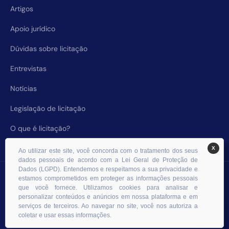
Artigos
Apoio jurídico
Dúvidas sobre licitação
Entrevistas
Notícias
Legislação de licitação
O que é licitação?
X
Ao utilizar este site, você concorda com o tratamento dos seus
dados pessoais de acordo com a Lei Geral de Proteção de
Dados (LGPD). Entendemos e respeitamos a sua privacidade e
© 2026 RHS Licitações. Todos os direitos reservados.
estamos comprometidos em proteger as informações pessoais
que você fornece. Utilizamos cookies para analisar e
personalizar conteúdos e anúncios em nossa plataforma e em
serviços de terceiros. Ao navegar no site, você nos autoriza a
coletar e usar essas informações.