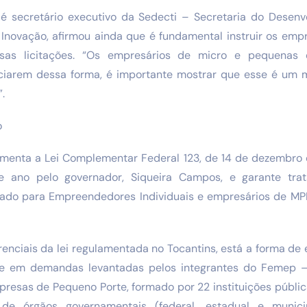
é secretário executivo da Sedecti – Secretaria do Desenv
e Inovação, afirmou ainda que é fundamental instruir os em
ssas licitações. “Os empresários de micro e pequenas
iarem dessa forma, é importante mostrar que esse é um 
.
o
menta a Lei Complementar Federal 123, de 14 de dezembro 
 ano pelo governador, Siqueira Campos, e garante trat
icado para Empreendedores Individuais e empresários de M
renciais da lei regulamentada no Tocantins, está a forma de
se em demandas levantadas pelos integrantes do Femep 
esas de Pequeno Porte, formado por 22 instituições pública
de órgãos governamentais (federal, estadual e munici