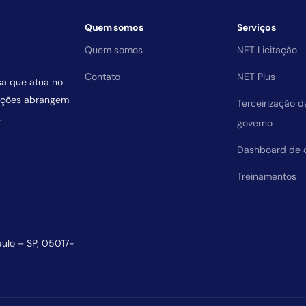
Quem somos
Serviços
Quem somos
NET Licitação
Contato
NET Plus
sa que atua no
uições abrangem
Terceirização 
.
governo
Dashboard de 
Treinamentos
aulo – SP, 05017-