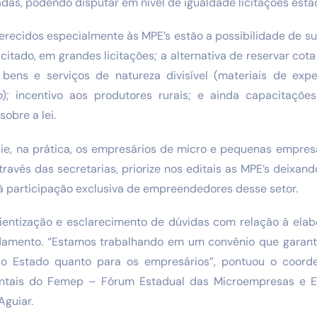
das, podendo disputar em nível de igualdade licitações esta
ferecidos especialmente às MPE’s estão a possibilidade de 
icitado, em grandes licitações; a alternativa de reservar co
bens e serviços de natureza divisível (materiais de expe
); incentivo aos produtores rurais; e ainda capacitaçõe
sobre a lei.
icie, na prática, os empresários de micro e pequenas empres
ravés das secretarias, priorize nos editais as MPE’s deixand
à participação exclusiva de empreendedores desse setor.
entização e esclarecimento de dúvidas com relação à elab
damento. “Estamos trabalhando em um convênio que garant
do Estado quanto para os empresários”, pontuou o coor
tais do Femep – Fórum Estadual das Microempresas e 
Aguiar.