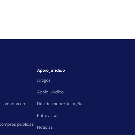
Apoio jurídico
Artigos
Apoio jurídico
das vendas ao
Dúvidas sobre licitação
Entrevistas
compras públicas
Notícias