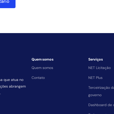
Quem somos
Serviços
Quem somos
NET Licitação
Contato
NET Plus
sa que atua no
uições abrangem
Terceirização 
.
governo
Dashboard de 