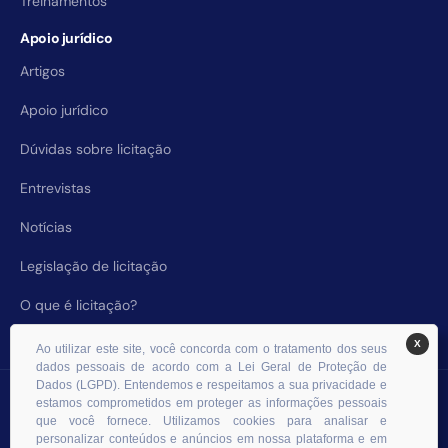
Treinamentos
Apoio jurídico
Artigos
Apoio jurídico
Dúvidas sobre licitação
Entrevistas
Notícias
Legislação de licitação
O que é licitação?
X
Ao utilizar este site, você concorda com o tratamento dos seus
dados pessoais de acordo com a Lei Geral de Proteção de
Dados (LGPD). Entendemos e respeitamos a sua privacidade e
© 2026 RHS Licitações. Todos os direitos reservados.
estamos comprometidos em proteger as informações pessoais
que você fornece. Utilizamos cookies para analisar e
personalizar conteúdos e anúncios em nossa plataforma e em