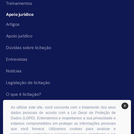
Treinamentos
Apoio jurídico
Artigos
Apoio jurídico
Dúvidas sobre licitação
Entrevistas
Notícias
Legislação de licitação
O que é licitação?
X
Ao utilizar este site, você concorda com o tratamento dos seus
dados pessoais de acordo com a Lei Geral de Proteção de
Dados (LGPD). Entendemos e respeitamos a sua privacidade e
© 2026 RHS Licitações. Todos os direitos reservados.
estamos comprometidos em proteger as informações pessoais
que você fornece. Utilizamos cookies para analisar e