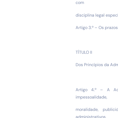
com
disciplina legal especí
Artigo 3.º – Os prazo
TÍTULO II
Dos Princípios da Adm
Artigo 4.º – A Adm
impessoalidade,
moralidade, public
administrativos.