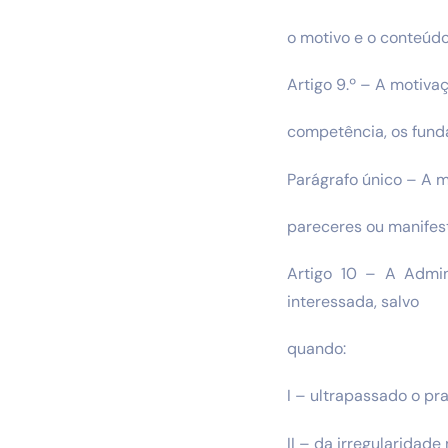
o motivo e o conteúdo
Artigo 9.º – A motiva
competência, os funda
Parágrafo único – A m
pareceres ou manifest
Artigo 10 – A Admin
interessada, salvo
quando:
I – ultrapassado o pr
II – da irregularidade