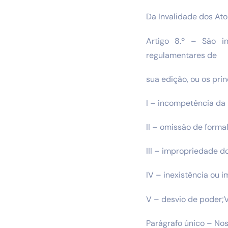
Da Invalidade dos Ato
Artigo 8.º – São i
regulamentares de
sua edição, ou os pri
I – incompetência da 
II – omissão de forma
III – impropriedade do
IV – inexistência ou 
V – desvio de poder;VI
Parágrafo único – Nos 