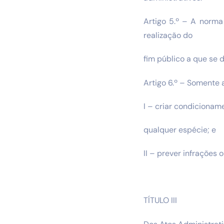
Artigo 5.º – A norma
realização do
fim público a que se d
Artigo 6.º – Somente a
I – criar condicionam
qualquer espécie; e
II – prever infrações 
TÍTULO III