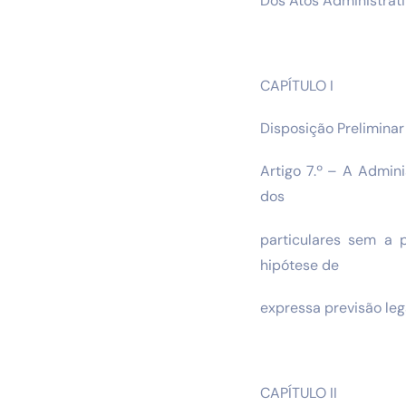
Dos Atos Administrat
CAPÍTULO I
Disposição Preliminar
Artigo 7.º – A Admini
dos
particulares sem a 
hipótese de
expressa previsão leg
CAPÍTULO II