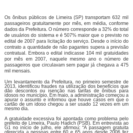
Os ônibus públicos de Limeira (SP) transportam 632 mil
passageiros gratuitamente por mês, em média, conforme
dados da Prefeitura. O número corresponde a 32% do total
de usuários do sistema e é 507% maior que o previsto no
edital de 2007 para licitação do serviço. Desde o início do
contrato a quantidade de não pagantes supera a previsão
contratual. Embora o edital indicasse 104 mil gratuidades
por mês em 2007, naquele mesmo ano o número de
passageiros que circulavam sem pagar já chegava a 475
mil mensais.
Um levantamento da Prefeitura, no primeiro semestre de
2013, identificou fraudes na utilização dos benefícios que
dão descontos ou isenção nas tarifas de ônibus para
idosos no município. Em maio, a administração começou a
apurar o assunto e informou que houve casos em que o
cartão de um idoso chegou a ser usado 12 vezes em um
mesmo dia.
A gratuidade excessiva foi apontada como problema pelo
prefeito de Limeira, Paulo Hadich (PSB). Em entrevista ao
G1 no início de julho, ele afirmou: “A passagem gratuita
oferecida a pessoas entre 60 e 65 anos desde 2006 fez