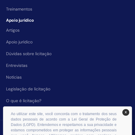
Treinamentos
Apoio jurídico
Artigos
Apoio jurídico
Dúvidas sobre licitação
Entrevistas
Notícias
Legislação de licitação
O que é licitação?
X
Ao utilizar este site, você concorda com o tratamento dos seus
dados pessoais de acordo com a Lei Geral de Proteção de
Dados (LGPD). Entendemos e respeitamos a sua privacidade e
© 2026 RHS Licitações. Todos os direitos reservados.
estamos comprometidos em proteger as informações pessoais