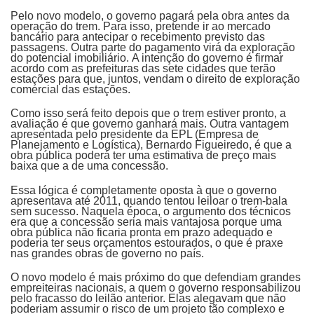
Pelo novo modelo, o governo pagará pela obra antes da
operação do trem. Para isso, pretende ir ao mercado
bancário para antecipar o recebimento previsto das
passagens. Outra parte do pagamento virá da exploração
do potencial imobiliário. A intenção do governo é firmar
acordo com as prefeituras das sete cidades que terão
estações para que, juntos, vendam o direito de exploração
comercial das estações.
Como isso será feito depois que o trem estiver pronto, a
avaliação é que governo ganhará mais. Outra vantagem
apresentada pelo presidente da EPL (Empresa de
Planejamento e Logística), Bernardo Figueiredo, é que a
obra pública poderá ter uma estimativa de preço mais
baixa que a de uma concessão.
Essa lógica é completamente oposta à que o governo
apresentava até 2011, quando tentou leiloar o trem-bala
sem sucesso. Naquela época, o argumento dos técnicos
era que a concessão seria mais vantajosa porque uma
obra pública não ficaria pronta em prazo adequado e
poderia ter seus orçamentos estourados, o que é praxe
nas grandes obras de governo no país.
O novo modelo é mais próximo do que defendiam grandes
empreiteiras nacionais, a quem o governo responsabilizou
pelo fracasso do leilão anterior. Elas alegavam que não
poderiam assumir o risco de um projeto tão complexo e