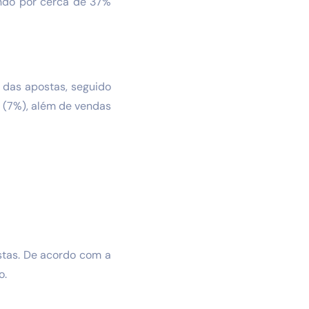
ndo por cerca de 37%
 das apostas, seguido
a (7%), além de vendas
stas. De acordo com a
o.