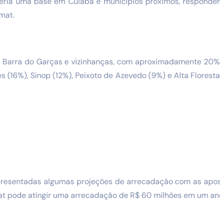
teria uma base em Cuiabá e municípios próximos, responde
emat.
m Barra do Garças e vizinhanças, com aproximadamente 20%
s (16%), Sinop (12%), Peixoto de Azevedo (9%) e Alta Florest
presentadas algumas projeções de arrecadação com as apo
at pode atingir uma arrecadação de R$ 60 milhões em um an