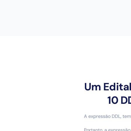
Um Edita
10 D
A expressão DDL, tem 
Portanto, a expressão