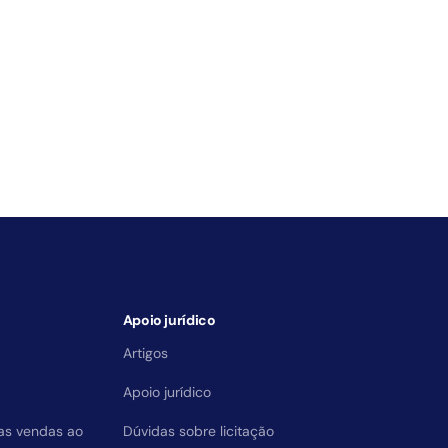
Apoio jurídico
Artigos
Apoio jurídico
das vendas ao
Dúvidas sobre licitação