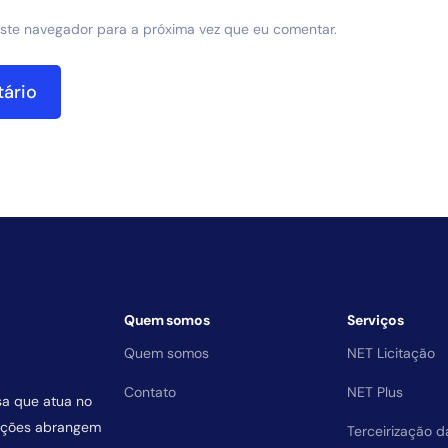
ste navegador para a próxima vez que eu comentar.
Quem somos
Serviços
Quem somos
NET Licitação
Contato
NET Plus
sa que atua no
uições abrangem
Terceirização 