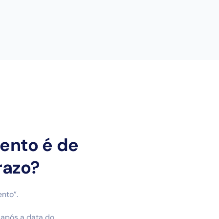
ento é de
razo?
nto”.
 após a data do