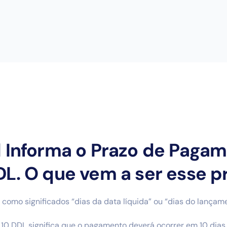
l Informa o Prazo de Pagam
DL. O que vem a ser esse p
como significados “dias da data líquida” ou “dias do lançame
 10 DDL significa que o pagamento deverá ocorrer em 10 dias