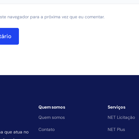
ste navegador para a próxima vez que eu comentar.
Quem somos
Serviços
Quem somos
NET Licitação
Contato
NET Plus
sa que atua no