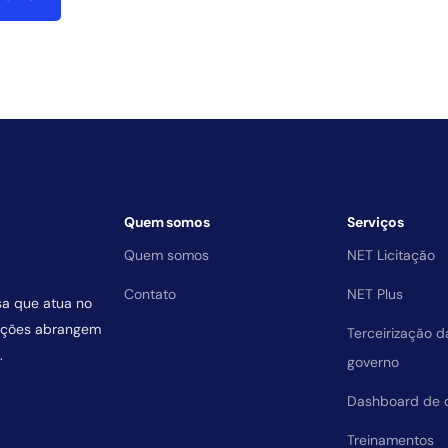
Quem somos
Serviços
Quem somos
NET Licitação
Contato
NET Plus
sa que atua no
uições abrangem
Terceirização 
.
governo
Dashboard de 
Treinamentos