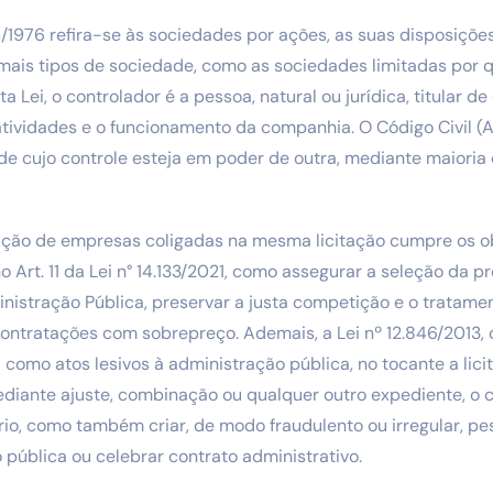
/1976 refira-se às sociedades por ações, as suas disposiçõe
mais tipos de sociedade, como as sociedades limitadas por q
a Lei, o controlador é a pessoa, natural ou jurídica, titular de
 atividades e o funcionamento da companhia. O Código Civil (A
de cujo controle esteja em poder de outra, mediante maioria
ação de empresas coligadas na mesma licitação cumpre os o
 no Art. 11 da Lei n° 14.133/2021, como assegurar a seleção da 
nistração Pública, preservar a justa competição e o tratame
r contratações com sobrepreço. Ademais, a Lei nº 12.846/2013,
a como atos lesivos à administração pública, no tocante a lici
mediante ajuste, combinação ou qualquer outro expediente, o 
rio, como também criar, de modo fraudulento ou irregular, pe
o pública ou celebrar contrato administrativo.