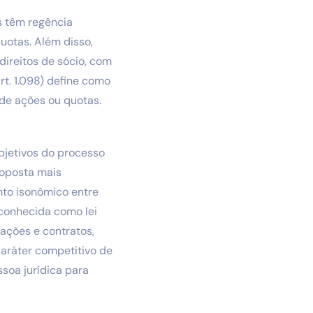
s têm regência
uotas. Além disso,
 direitos de sócio, com
rt. 1.098) define como
 de ações ou quotas.
bjetivos do processo
proposta mais
nto isonômico entre
 conhecida como lei
tações e contratos,
caráter competitivo de
ssoa jurídica para