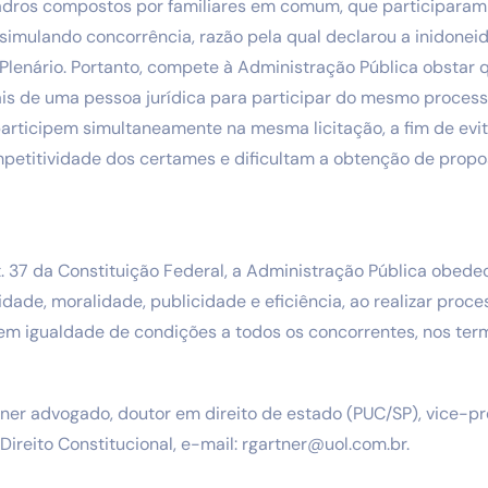
dros compostos por familiares em comum, que participara
 simulando concorrência, razão pela qual declarou a inidone
lenário. Portanto, compete à Administração Pública obstar 
ais de uma pessoa jurídica para participar do mesmo processo 
rticipem simultaneamente na mesma licitação, a fim de evit
petitividade dos certames e dificultam a obtenção de prop
. 37 da Constituição Federal, a Administração Pública obede
dade, moralidade, publicidade e eficiência, ao realizar proce
m igualdade de condições a todos os concorrentes, nos term
ner advogado, doutor em direito de estado (PUC/SP), vice-p
 Direito Constitucional, e-mail:
rgartner@uol.com.br
.