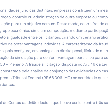
onalidades jurídicas distintas, empresas constituem um m
ireção, controle ou administração de outra empresa ou comp
ação para um objetivo comum. Deste modo, ocorre fraude e
rupo econômico simulam competição, mediante participaçã
to à igualdade entre os licitantes, criando um cenário artifi
etivo de obter vantagens indevidas. A caracterização da fraud
, pois configura, em analogia ao direito penal, ilícito de me
ração da simulação para conferir vantagem para si ou para o
 – Plenário. A fraude à licitação, disposta no Art. 46 da Lei
 constatada pela análise da conjunção das evidências do ca
premo Tribunal Federal (RE 68.006-MG) no sentido de que in
rdantes.
al de Contas da União decidiu que houve conluio entre três 