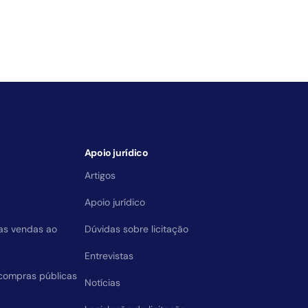
Apoio jurídico
Artigos
Apoio jurídico
das vendas ao
Dúvidas sobre licitação
Entrevistas
compras públicas
Notícias