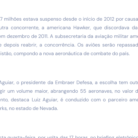
7 milhões estava suspenso desde o início de 2012 por causa
utra concorrente, a americana Hawker, que discordava d
em dezembro de 2011. A subsecretaria da aviação militar ame
e depois reabrir, a concorrência. Os aviões serão repassa
istão, compondo a nova aeronáutica de combate do país.
Aguiar, o presidente da Embraer Defesa, a escolha tem out
ngir um volume maior, abrangendo 55 aeronaves, no valor 
to, destaca Luiz Aguiar, é conduzido com o parceiro ame
rks, no estado de Nevada.
esta quarta-feira, por volta das 17 horas, no briefing eletrôn