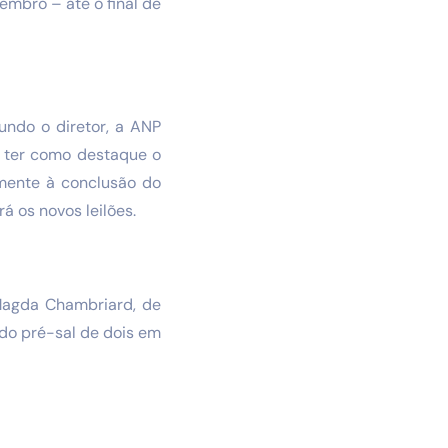
embro – até o final de
undo o diretor, a ANP
á ter como destaque o
amente à conclusão do
á os novos leilões.
Magda Chambriard, de
 do pré-sal de dois em