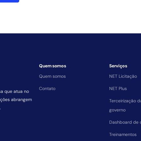
Quem somos
Serviços
Quem somos
NET Licitação
Contato
NET Plus
sa que atua no
uições abrangem
Terceirização 
.
governo
Dashboard de 
Treinamentos