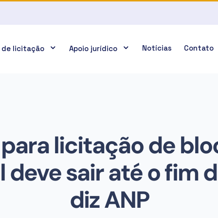
Notícias
Contato
 de licitação
Apoio jurídico
 para licitação de bl
 deve sair até o fim d
diz ANP