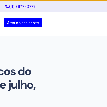
(11) 3677-0777
Área do assinante
ocos do
e julho,