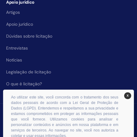
Apoio jurídico
Artigos
Apoio jurídico
Dúvidas sobre licitação
Entrevistas
Notícias
Legislação de licitação
O que é licitação?
X
Ao utilizar este site, você concorda com o tratamento dos seus
dados pessoais de acordo com a Lei Geral de Proteção de
Dados (LGPD). Entendemos e respeitamos a sua privacidade e
© 2026 RHS Licitações. Todos os direitos reservados.
estamos comprometidos em proteger as informações pessoais
que você fornece. Utilizamos cookies para analisar e
personalizar conteúdos e anúncios em nossa plataforma e em
serviços de terceiros. Ao navegar no site, você nos autoriza a
coletar e usar essas informações.