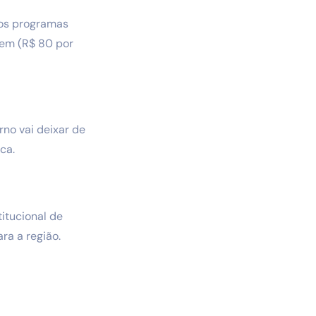
dos programas
gem (R$ 80 por
rno vai deixar de
ca.
titucional de
ra a região.