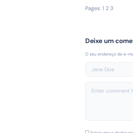
Pages:
1
2
3
Deixe um come
O seu endereço de e-mai
Salvar meus dados ne