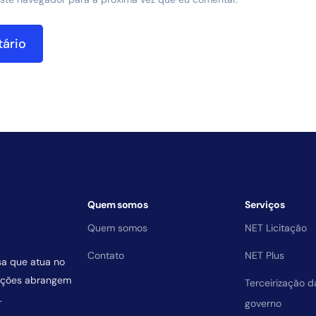
Quem somos
Serviços
Quem somos
NET Licitação
Contato
NET Plus
sa que atua no
uições abrangem
Terceirização 
.
governo