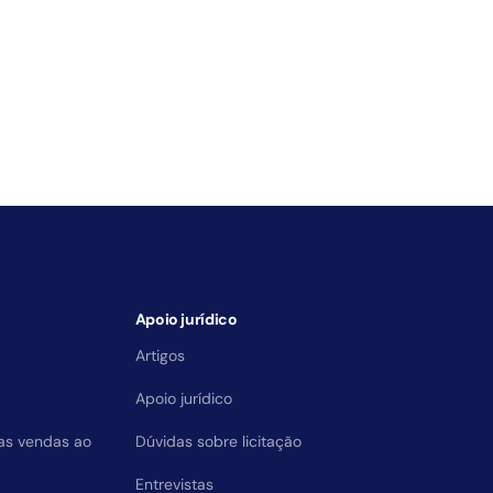
Apoio jurídico
Artigos
Apoio jurídico
das vendas ao
Dúvidas sobre licitação
Entrevistas