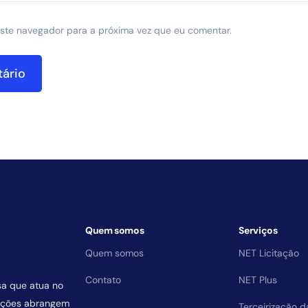
ste navegador para a próxima vez que eu comentar.
Quem somos
Serviços
Quem somos
NET Licitação
Contato
NET Plus
sa que atua no
uições abrangem
Terceirização 