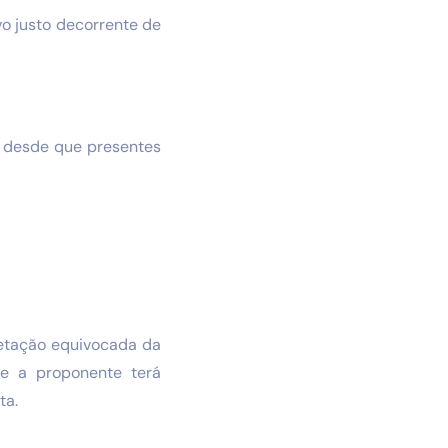
vo justo decorrente de
ta desde que presentes
retação equivocada da
nte a proponente terá
ta.