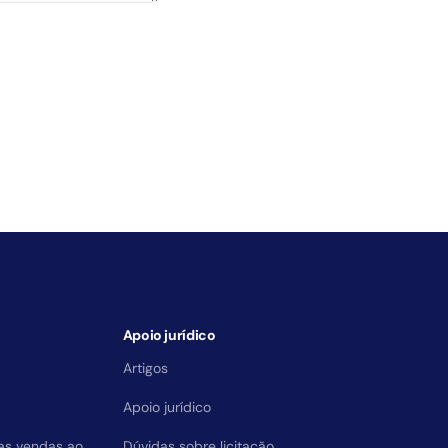
Apoio jurídico
Artigos
Apoio jurídico
das vendas ao
Dúvidas sobre licitação