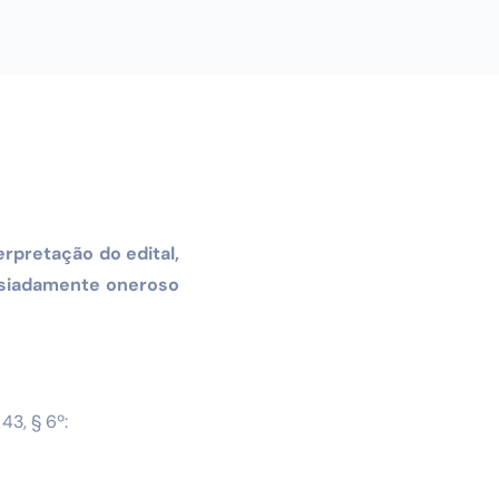
erpretação do edital,
masiadamente oneroso
43, § 6º: