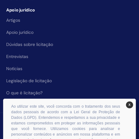
Apoio jurídico
Artigos
Apoio jurídico
Dúvidas sobre licitação
Entrevistas
Notícias
Legislação de licitação
O que é licitação?
X
Ao utilizar este site, você concorda com o tratamento dos seus
dados pessoais de acordo com a Lei Geral de Proteção de
Dados (LGPD). Entendemos e respeitamos a sua privacidade e
© 2026 RHS Licitações. Todos os direitos reservados.
estamos comprometidos em proteger as informações pessoais
que você fornece. Utilizamos cookies para analisar e
personalizar conteúdos e anúncios em nossa plataforma e em