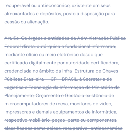
recuperável ou antieconômico, existente em seus
almoxarifados e depósitos, posto à disposição para
cessão ou alienação.
Art. 5o Os órgãos e entidades da Administração Pública
Federal direta, autárquica e fundacional informarão,
mediante ofício ou meio eletrônico desde que
certificado digitalmente por autoridade certificadora,
credenciada no âmbito da Infra-Estrutura de Chaves
Públicas Brasileira – ICP – BRASIL, à Secretaria de
Logística e Tecnologia da Informação do Ministério do
Planejamento, Orçamento e Gestão a existência de
microcomputadores de mesa, monitores de vídeo,
impressoras e demais equipamentos de informática,
respectivo mobiliário, peças-parte ou componentes,
classificados como ocioso, recuperável, antieconômico