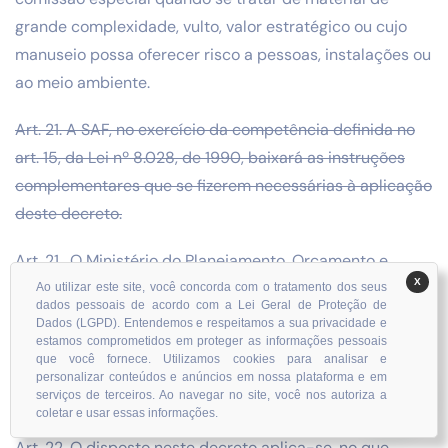
grande complexidade, vulto, valor estratégico ou cujo
manuseio possa oferecer risco a pessoas, instalações ou
ao meio ambiente.
Art. 21. A SAF, no exercício da competência definida no
art. 15, da Lei nº 8.028, de 1990, baixará as instruções
complementares que se fizerem necessárias à aplicação
deste decreto.
Art. 21. O Ministério do Planejamento, Orçamento e
X
Gestão, no exercício das suas competências definidas
Ao utilizar este site, você concorda com o tratamento dos seus
dados pessoais de acordo com a Lei Geral de Proteção de
no inciso XVII do art. 27 da Lei no 10.683, de 28 de maio
Dados (LGPD). Entendemos e respeitamos a sua privacidade e
de 2003, poderá expedir instruções que se fizerem
estamos comprometidos em proteger as informações pessoais
que você fornece. Utilizamos cookies para analisar e
necessárias à aplicação deste Decreto. (Redação dada
personalizar conteúdos e anúncios em nossa plataforma e em
serviços de terceiros. Ao navegar no site, você nos autoriza a
pelo Decreto nº 6.087, de 2007).
coletar e usar essas informações.
Art. 22. O disposto neste decreto aplica-se, no que