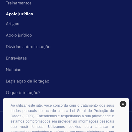
Treinamentos
Apoio jurídico
Artigos
Apoio jurídico
Dúvidas sobre licitação
Entrevistas
Notícias
Legislação de licitação
O que é licitação?
X
Ao utilizar este site, você concorda com o tratamento dos seus
dados pessoais de acordo com a Lei Geral de Proteção de
Dados (LGPD). Entendemos e respeitamos a sua privacidade e
© 2026 RHS Licitações. Todos os direitos reservados.
estamos comprometidos em proteger as informações pessoais
que você fornece. Utilizamos cookies para analisar e