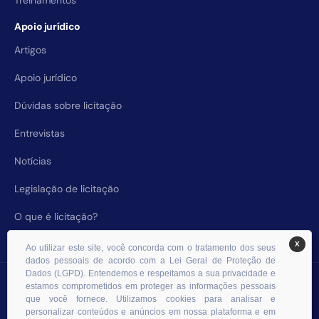
Treinamentos
Apoio jurídico
Artigos
Apoio jurídico
Dúvidas sobre licitação
Entrevistas
Notícias
Legislação de licitação
O que é licitação?
X
Ao utilizar este site, você concorda com o tratamento dos seus
dados pessoais de acordo com a Lei Geral de Proteção de
Dados (LGPD). Entendemos e respeitamos a sua privacidade e
© 2026 RHS Licitações. Todos os direitos reservados.
estamos comprometidos em proteger as informações pessoais
que você fornece. Utilizamos cookies para analisar e
personalizar conteúdos e anúncios em nossa plataforma e em