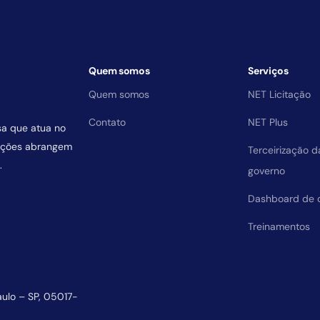
Quem somos
Serviços
Quem somos
NET Licitação
Contato
NET Plus
sa que atua no
uições abrangem
Terceirização 
.
governo
Dashboard de 
Treinamentos
aulo – SP, 05017-