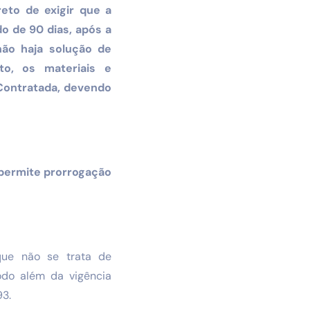
reto de exigir que a
o de 90 dias, após a
não haja solução de
to, os materiais e
 Contratada, devendo
o permite prorrogação
 que não se trata de
odo além da vigência
93.