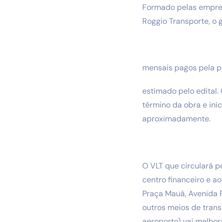
Formado pelas empres
Roggio Transporte, o
mensais pagos pela pr
estimado pelo edital.
término da obra e iní
aproximadamente.
O VLT que circulará pe
centro financeiro e 
Praça Mauá, Avenida Ri
outros meios de transp
aeroporto) vai melhora