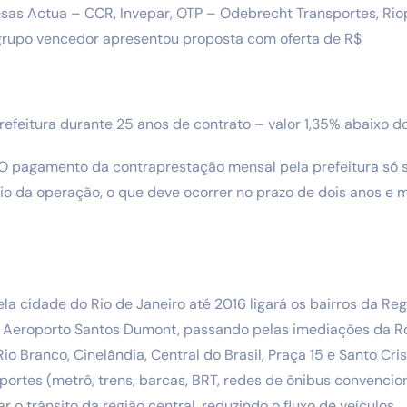
as Actua – CCR, Invepar, OTP – Odebrecht Transportes, Riop
 grupo vencedor apresentou proposta com oferta de R$
efeitura durante 25 anos de contrato – valor 1,35% abaixo d
 O pagamento da contraprestação mensal pela prefeitura só 
cio da operação, o que deve ocorrer no prazo de dois anos e 
la cidade do Rio de Janeiro até 2016 ligará os bairros da Reg
ao Aeroporto Santos Dumont, passando pelas imediações da Ro
o Branco, Cinelândia, Central do Brasil, Praça 15 e Santo Cri
ortes (metrô, trens, barcas, BRT, redes de ônibus convenciona
r o trânsito da região central, reduzindo o fluxo de veículos.