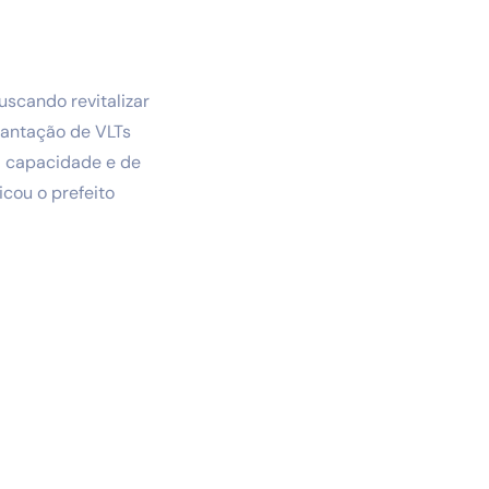
scando revitalizar
lantação de VLTs
a capacidade e de
cou o prefeito