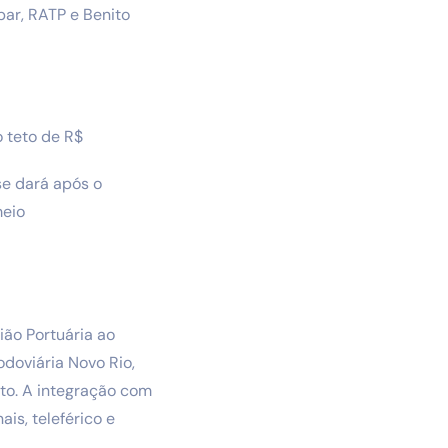
ar, RATP e Benito
o teto de R$
se dará após o
meio
ião Portuária ao
doviária Novo Rio,
sto. A integração com
is, teleférico e