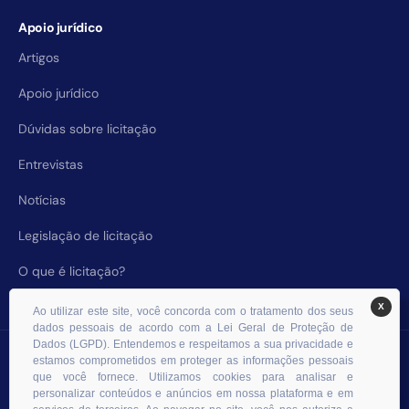
Apoio jurídico
Artigos
Apoio jurídico
Dúvidas sobre licitação
Entrevistas
Notícias
Legislação de licitação
O que é licitação?
X
Ao utilizar este site, você concorda com o tratamento dos seus
dados pessoais de acordo com a Lei Geral de Proteção de
Dados (LGPD). Entendemos e respeitamos a sua privacidade e
© 2026 RHS Licitações. Todos os direitos reservados.
estamos comprometidos em proteger as informações pessoais
que você fornece. Utilizamos cookies para analisar e
personalizar conteúdos e anúncios em nossa plataforma e em