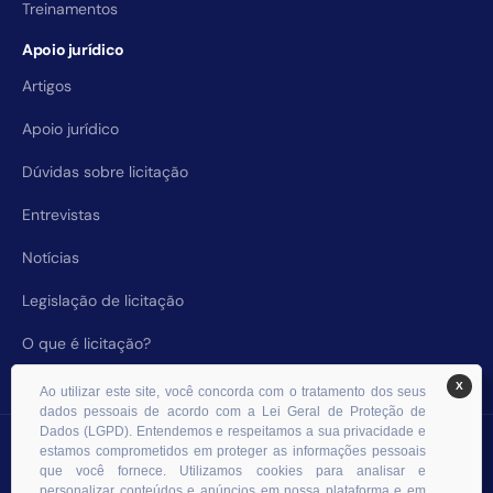
Treinamentos
Apoio jurídico
Artigos
Apoio jurídico
Dúvidas sobre licitação
Entrevistas
Notícias
Legislação de licitação
O que é licitação?
X
Ao utilizar este site, você concorda com o tratamento dos seus
dados pessoais de acordo com a Lei Geral de Proteção de
Dados (LGPD). Entendemos e respeitamos a sua privacidade e
© 2026 RHS Licitações. Todos os direitos reservados.
estamos comprometidos em proteger as informações pessoais
que você fornece. Utilizamos cookies para analisar e
personalizar conteúdos e anúncios em nossa plataforma e em