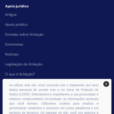
Apoio jurídico
Artigos
Apoio jurídico
Dúvidas sobre licitação
Entrevistas
Notícias
Legislação de licitação
O que é licitação?
X
Ao utilizar este site, você concorda com o tratamento dos seus
dados pessoais de acordo com a Lei Geral de Proteção de
Dados (LGPD). Entendemos e respeitamos a sua privacidade e
© 2026 RHS Licitações. Todos os direitos reservados.
estamos comprometidos em proteger as informações pessoais
que você fornece. Utilizamos cookies para analisar e
personalizar conteúdos e anúncios em nossa plataforma e em
serviços de terceiros. Ao navegar no site, você nos autoriza a