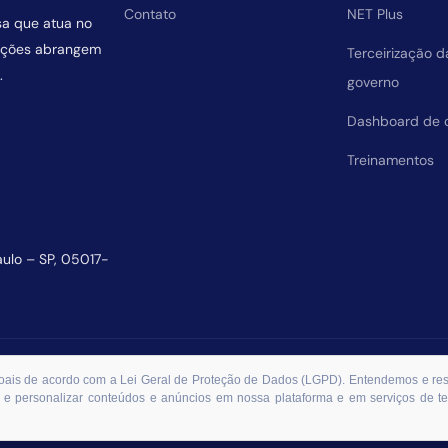
Contato
NET Plus
sa que atua no
uições abrangem
Terceirização 
.
governo
Dashboard de 
Treinamentos
aulo – SP, 05017-
essoais de acordo com a Lei Geral de Proteção de Dados (LGPD). Entendemos e r
 e personalizar conteúdos e anúncios em nossa plataforma e em serviços de ter