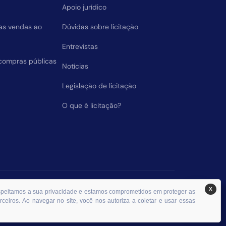
Apoio jurídico
das vendas ao
Dúvidas sobre licitação
Entrevistas
compras públicas
Notícias
Legislação de licitação
O que é licitação?
X
espeitamos a sua privacidade e estamos comprometidos em proteger as
ceiros. Ao navegar no site, você nos autoriza a coletar e usar essas