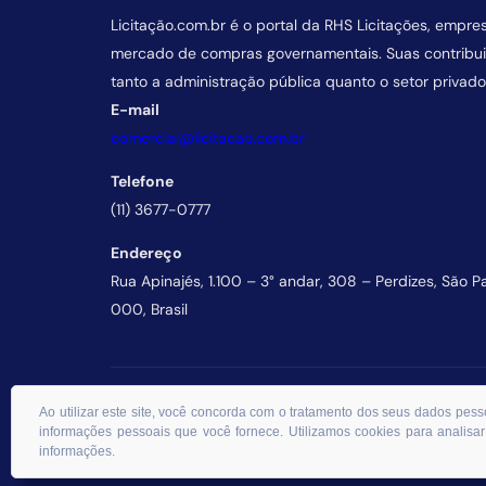
Licitação.com.br é o portal da RHS Licitações, empre
mercado de compras governamentais. Suas contrib
tanto a administração pública quanto o setor privado
E-mail
comercial@licitacao.com.br
Telefone
(11) 3677-0777
Endereço
Rua Apinajés, 1.100 – 3° andar, 308 – Perdizes, São P
000, Brasil
© 2026 RHS Licitações. Todos os direitos reservados.
Ao utilizar este site, você concorda com o tratamento dos seus dados p
informações pessoais que você fornece. Utilizamos cookies para analisar
informações.