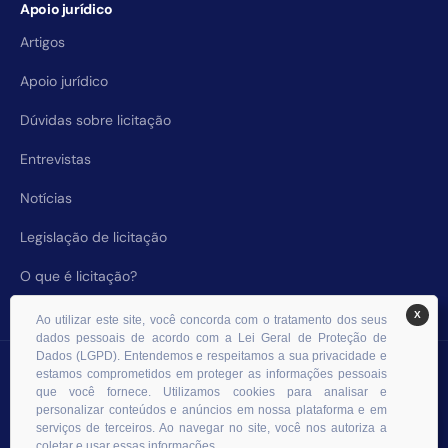
Apoio jurídico
Artigos
Apoio jurídico
Dúvidas sobre licitação
Entrevistas
Notícias
Legislação de licitação
O que é licitação?
X
Ao utilizar este site, você concorda com o tratamento dos seus
dados pessoais de acordo com a Lei Geral de Proteção de
Dados (LGPD). Entendemos e respeitamos a sua privacidade e
© 2026 RHS Licitações. Todos os direitos reservados.
estamos comprometidos em proteger as informações pessoais
que você fornece. Utilizamos cookies para analisar e
personalizar conteúdos e anúncios em nossa plataforma e em
serviços de terceiros. Ao navegar no site, você nos autoriza a
coletar e usar essas informações.